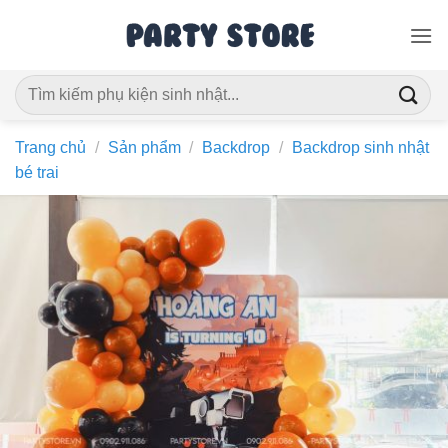
Bỏ
qua
nội
Tìm
dung
kiếm:
Trang chủ
/
Sản phẩm
/
Backdrop
/
Backdrop sinh nhật
bé trai