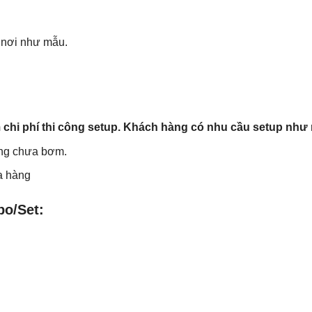
ận nơi như mẫu.
 chi phí thi công setup. Khách hàng có nhu cầu setup như
ạng chưa bơm.
a hàng
o/Set: