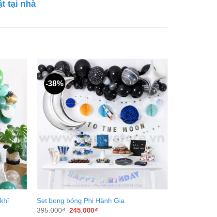
t tại nhà
-38%
khỉ
Set bong bóng Phi Hành Gia
Giá
Giá
395.000
₫
245.000
₫
gốc
hiện