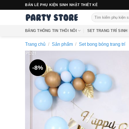
Bỏ
BÁN LẺ PHỤ KIỆN SINH NHẬT THIẾT KẾ
qua
Tìm
nội
kiếm:
dung
BẢNG THÔNG TIN THÔI NÔI
SET TRANG TRÍ SINH
Trang chủ
/
Sản phẩm
/
Set bong bóng trang trí
-8%