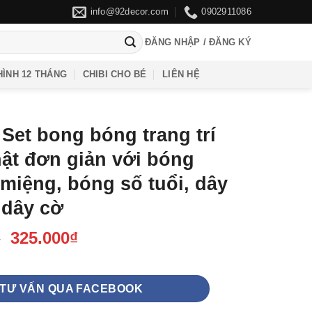
info@92decor.com
0902911086
ĐĂNG NHẬP / ĐĂNG KÝ
ÌNH 12 THÁNG
CHIBI CHO BÉ
LIÊN HỆ
Set bong bóng trang trí
hật đơn giản với bóng
miệng, bóng số tuổi, dây
 dây cờ
Giá
Giá
₫
325.000
₫
gốc
hiện
là:
tại
355.000₫.
là:
TƯ VẤN QUA FACEBOOK
325.000₫.