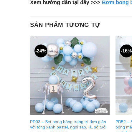
Xem hướng dẫn tại đây >>>
Bơm bong bó
SẢN PHẨM TƯƠNG TỰ
-24%
-16%
ino có dây
PD03 – Set bong bóng trang trí đơn giản
PD52 – S
với tông xanh pastel, ngôi sao, lá, số tuổi
bóng mây