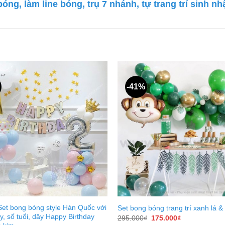
ng, làm line bóng, trụ 7 nhánh, tự trang trí sinh nhậ
-41%
et bong bóng style Hàn Quốc với
Set bong bóng trang trí xanh lá & 
, số tuổi, dây Happy Birthday
Giá
Giá
295.000
₫
175.000
₫
gốc
hiện