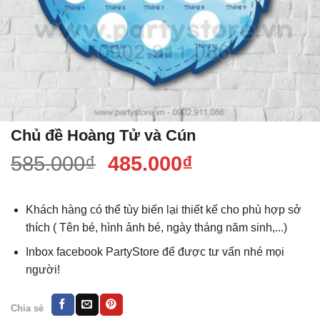
Chủ đề Hoàng Tử và Cún
Giá
Giá
585.000
₫
485.000
₫
gốc
hiện
là:
tại
Khách hàng có thể tùy biến lại thiết kế cho phù hợp sở
585.000₫.
là:
thích ( Tên bé, hình ảnh bé, ngày tháng năm sinh,...)
485.000₫.
Inbox facebook PartyStore để được tư vấn nhé mọi
người!
Chia sẻ