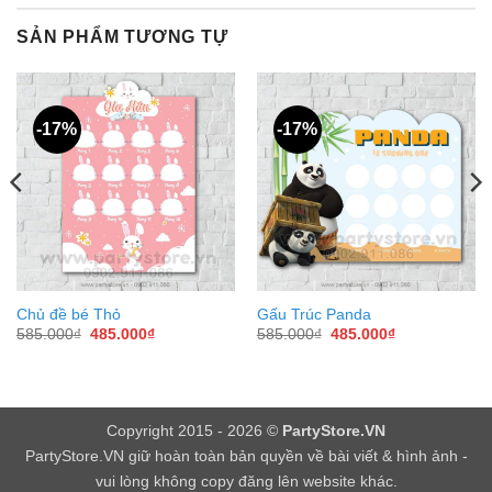
SẢN PHẨM TƯƠNG TỰ
-17%
-17%
Chủ đề bé Thỏ
Gấu Trúc Panda
Giá
Giá
Giá
Giá
585.000
₫
485.000
₫
585.000
₫
485.000
₫
gốc
hiện
gốc
hiện
là:
tại
là:
tại
585.000₫.
là:
585.000₫.
là:
485.000₫.
485.000₫.
Copyright 2015 - 2026 ©
PartyStore.VN
PartyStore.VN
giữ hoàn toàn bản quyền về bài viết & hình ảnh -
vui lòng không copy đăng lên website khác.