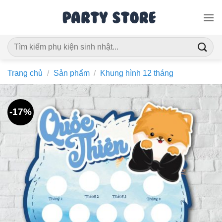
Bỏ
qua
nội
Tìm
dung
kiếm:
Trang chủ
/
Sản phẩm
/
Khung hình 12 tháng
-17%