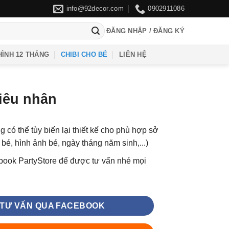
info@92decor.com
0902911086
ĐĂNG NHẬP / ĐĂNG KÝ
ÌNH 12 THÁNG
CHIBI CHO BÉ
LIÊN HỆ
siêu nhân
 có thể tùy biến lại thiết kế cho phù hợp sở
n bé, hình ảnh bé, ngày tháng năm sinh,...)
book PartyStore để được tư vấn nhé mọi
TƯ VẤN QUA FACEBOOK