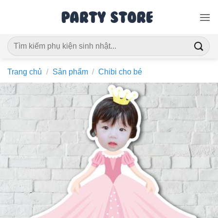
Bỏ
qua
nội
Tìm
dung
kiếm:
Trang chủ
/
Sản phẩm
/
Chibi cho bé