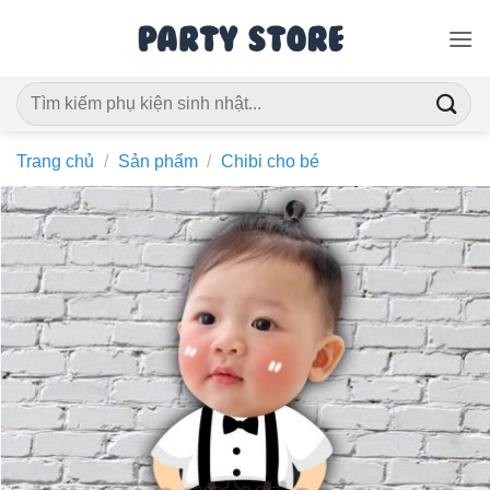
Bỏ
qua
nội
Tìm
dung
kiếm:
Trang chủ
/
Sản phẩm
/
Chibi cho bé