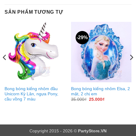
SẢN PHẨM TƯƠNG TỰ
-29%
Bong bóng kiếng nhôm đầu
Bong bóng kiếng nhôm Elsa, 2
Unicorn Kỳ Lân, ngựa Pony,
mặt, 2 chị em
cầu vồng 7 màu
Giá
Giá
35.000
₫
25.000
₫
gốc
hiện
là:
tại
35.000₫.
là:
25.000₫.
Copyright 2015 - 2026 ©
PartyStore.VN