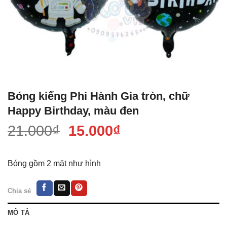
Bóng kiếng Phi Hành Gia tròn, chữ
Happy Birthday, màu đen
Giá
Giá
21.000
₫
15.000
₫
gốc
hiện
là:
tại
Bóng gồm 2 mặt như hình
21.000₫.
là:
15.000₫.
Chia sẻ
MÔ TẢ