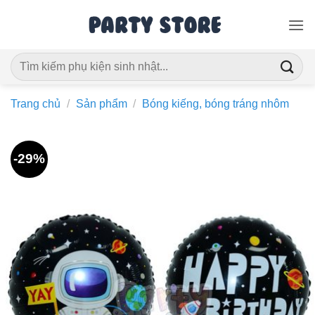
Bỏ
qua
nội
Tìm
dung
kiếm:
Trang chủ
/
Sản phẩm
/
Bóng kiếng, bóng tráng nhôm
-29%