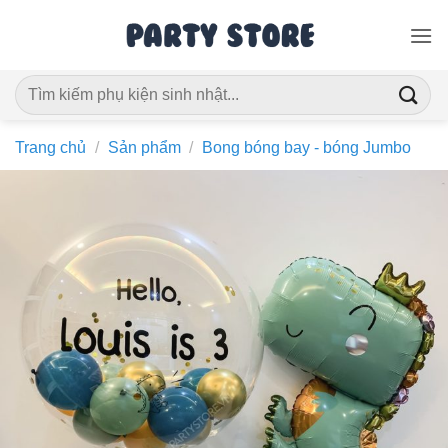
Bỏ
qua
nội
Tìm
dung
kiếm:
Trang chủ
/
Sản phẩm
/
Bong bóng bay - bóng Jumbo