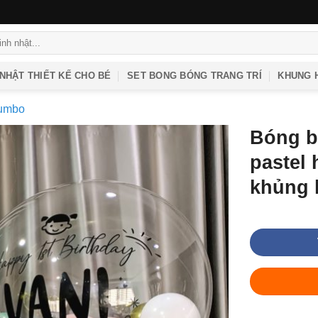
 NHẬT THIẾT KẾ CHO BÉ
SET BONG BÓNG TRANG TRÍ
KHUNG H
Jumbo
Bóng b
pastel 
khủng 