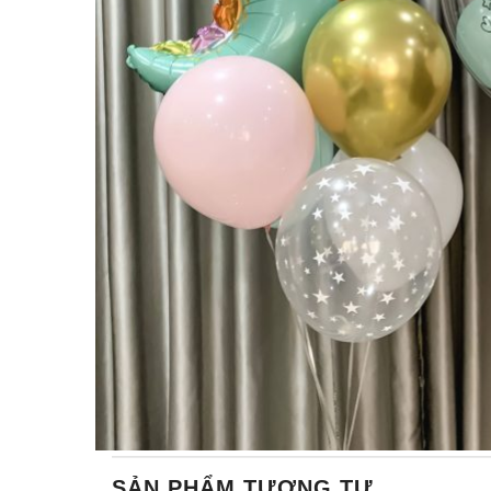
SẢN PHẨM TƯƠNG TỰ