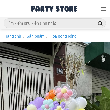
Bỏ
qua
nội
Tìm
dung
kiếm:
Trang chủ
/
Sản phẩm
/
Hoa bong bóng