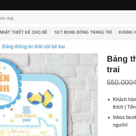
 NHẬT THIẾT KẾ CHO BÉ
SET BONG BÓNG TRANG TRÍ
KHUNG H
Bảng thông tin thôi nôi bé trai
Bảng th
trai
550.000
Khách hàng
thích ( Tê
Inbox face
người!