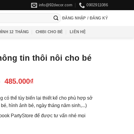
info@92decor.com
0902911086
ĐĂNG NHẬP / ĐĂNG KÝ
ÌNH 12 THÁNG
CHIBI CHO BÉ
LIÊN HỆ
ông tin thôi nôi cho bé
Giá
Giá
₫
485.000
₫
gốc
hiện
là:
tại
 có thể tùy biến lại thiết kế cho phù hợp sở
550.000₫.
là:
n bé, hình ảnh bé, ngày tháng năm sinh,...)
485.000₫.
book PartyStore để được tư vấn nhé mọi