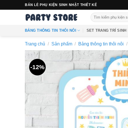
Bỏ
BÁN LẺ PHỤ KIỆN SINH NHẬT THIẾT KẾ
qua
Tìm
nội
kiếm:
dung
BẢNG THÔNG TIN THÔI NÔI
SET TRANG TRÍ SINH
Trang chủ
/
Sản phẩm
/
Bảng thông tin thôi nôi
/
-12%