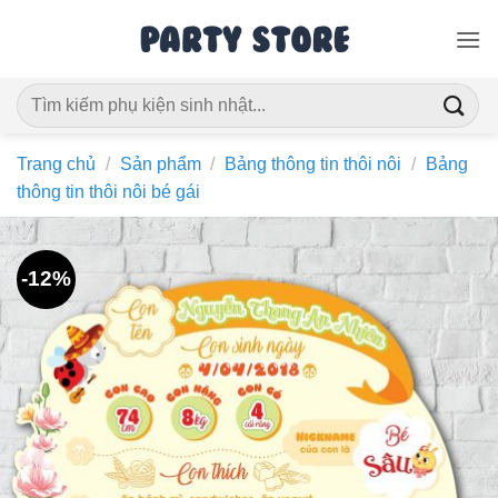
Bỏ
qua
nội
Tìm
dung
kiếm:
Trang chủ
/
Sản phẩm
/
Bảng thông tin thôi nôi
/
Bảng
thông tin thôi nôi bé gái
-12%