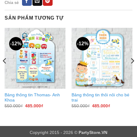
Chia sẻ
SẢN PHẨM TƯƠNG TỰ
-12%
-12%
Bảng thông tin Thomas- Anh
Bảng thông tin thôi nôi cho bé
Khoa
trai
Giá
Giá
Giá
Giá
550.000
₫
485.000
₫
550.000
₫
485.000
₫
gốc
hiện
gốc
hiện
là:
tại
là:
tại
550.000₫.
là:
550.000₫.
là:
485.000₫.
485.000₫.
Copyright 2015 - 2026 ©
PartyStore.VN