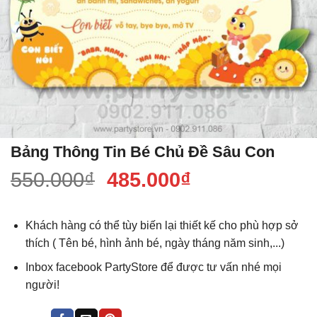
Bảng Thông Tin Bé Chủ Đề Sâu Con
Giá
Giá
550.000
₫
485.000
₫
gốc
hiện
là:
tại
Khách hàng có thể tùy biến lại thiết kế cho phù hợp sở
550.000₫.
là:
thích ( Tên bé, hình ảnh bé, ngày tháng năm sinh,...)
485.000₫.
Inbox facebook PartyStore để được tư vấn nhé mọi
người!