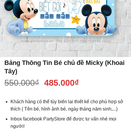
Bảng Thông Tin Bé chủ đề Micky (Khoai
Tây)
Giá
Giá
550.000
₫
485.000
₫
gốc
hiện
là:
tại
Khách hàng có thể tùy biến lại thiết kế cho phù hợp sở
550.000₫.
là:
thích ( Tên bé, hình ảnh bé, ngày tháng năm sinh,...)
485.000₫.
Inbox facebook PartyStore để được tư vấn nhé mọi
người!