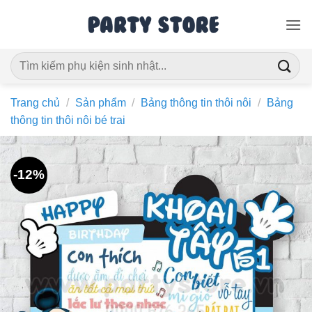
Bỏ
qua
nội
Tìm
dung
kiếm:
Trang chủ
/
Sản phẩm
/
Bảng thông tin thôi nôi
/
Bảng
thông tin thôi nôi bé trai
-12%