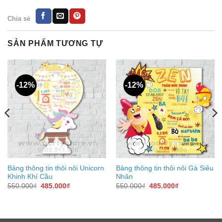
Chia sẻ
SẢN PHẨM TƯƠNG TỰ
-12%
-12%
Bảng thông tin thôi nôi Unicorn
Bảng thông tin thôi nôi Gà Siêu
Khinh Khí Cầu
Nhân
Giá
Giá
Giá
Giá
550.000
₫
485.000
₫
550.000
₫
485.000
₫
gốc
hiện
gốc
hiện
là:
tại
là:
tại
550.000₫.
là:
550.000₫.
là:
485.000₫.
485.000₫.